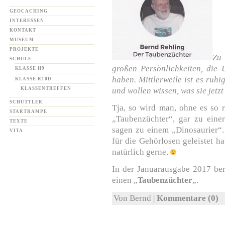
GEOCACHING
INTERESSEN
KONTAKT
MUSEUM
PROJEKTE
Zu 
SCHULE
großen Persönlichkeiten, die 
KLASSE H9
haben. Mittlerweile ist es ruh
KLASSE R10D
KLASSENTREFFEN
und wollen wissen, was sie jetz
SCHÜTTLER
Tja, so wird man, ohne es so
STARTRAMPE
„Taubenzüchter“, gar zu einer
TEXTE
sagen zu einem „Dinosaurier“
VITA
für die Gehörlosen geleistet h
natürlich gerne.
In der Januarausgabe 2017 be
einen „
Taubenzüchter
„.
Von Bernd |
Kommentare (0)