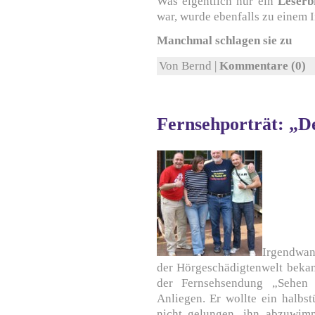
Was eigentlich nur ein
Leserb
war, wurde ebenfalls zu einem 
Manchmal schlagen sie zu
Von Bernd |
Kommentare (0)
Fernsehporträt: „D
Irgendwan
der Hörgeschädigtenwelt bekan
der Fernsehsendung „Sehen 
Anliegen. Er wollte ein halbs
nicht gelungen, ihn abzuwi