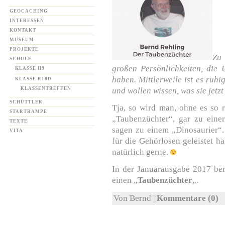
GEOCACHING
INTERESSEN
KONTAKT
MUSEUM
PROJEKTE
Zu 
SCHULE
großen Persönlichkeiten, die 
KLASSE H9
haben. Mittlerweile ist es ruh
KLASSE R10D
KLASSENTREFFEN
und wollen wissen, was sie jetz
SCHÜTTLER
Tja, so wird man, ohne es so
STARTRAMPE
„Taubenzüchter“, gar zu einer
TEXTE
sagen zu einem „Dinosaurier“
VITA
für die Gehörlosen geleistet h
natürlich gerne.
In der Januarausgabe 2017 be
einen „
Taubenzüchter
„.
Von Bernd |
Kommentare (0)