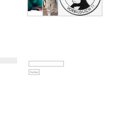
…
EIN
EINGERAHMT
TAUBSTUMMER
VON
LEHRER
REDAKTEUR
– BIS
MARCO
HEUTE
LIPSKI
EIN
UND
VORBILD!
KAMERAMANN
RAINER
SCHULZ
SUCHEN
NACH: