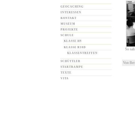
GEOCACHING
INTERESSEN
KONTAKT
MUSEUM
PROJEKTE
SCHULE
KLASSE H9
KLASSE R10D
So sah
KLASSENTREFFEN
SCHÜTTLER
Von Ber
STARTRAMPE
TEXTE
VITA