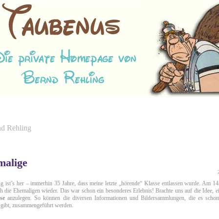
nd Rehling
malige
ng ist’s her – immerhin 35 Jahre, dass meine letzte „hörende“ Klasse entlassen wurde. Am 1
ich die Ehemaligen wieder. Das war schon ein besonderes Erlebnis! Brachte uns auf die Idee, 
se
anzulegen. So können die diversen Informationen und Bildersammlungen, die es schon
t gibt, zusammengeführt werden.