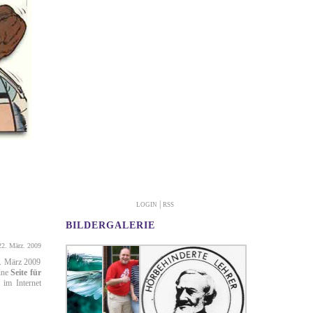
|
LOGIN
RSS
BILDERGALERIE
22. März. 2009
4. März 2009
eine
Seite für
 im Internet