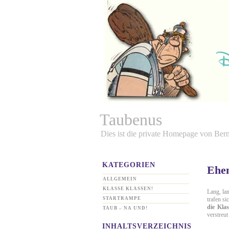
Taubenus
Dies ist die private Homepage von Ber
KATEGORIEN
Ehe
ALLGEMEIN
KLASSE KLASSEN!
Lang, la
STARTRAMPE
trafen s
die Klas
TAUB – NA UND!
verstreu
INHALTSVERZEICHNIS