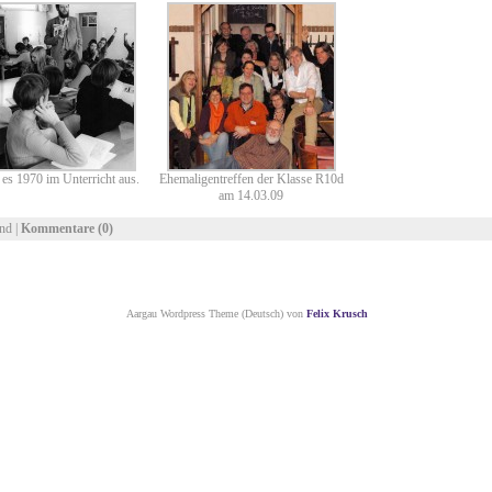
 es 1970 im Unterricht aus.
Ehemaligentreffen der Klasse R10d
am 14.03.09
nd |
Kommentare (0)
Aargau Wordpress Theme (Deutsch) von
Felix Krusch