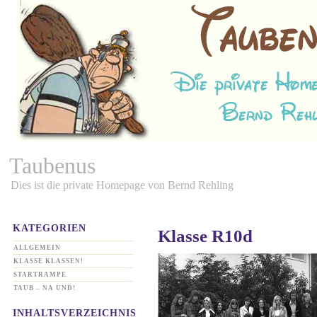
Taubenus
Dies ist die private Homepage von Bernd Rehling
KATEGORIEN
Klasse R10d
ALLGEMEIN
KLASSE KLASSEN!
STARTRAMPE
TAUB – NA UND!
INHALTSVERZEICHNIS