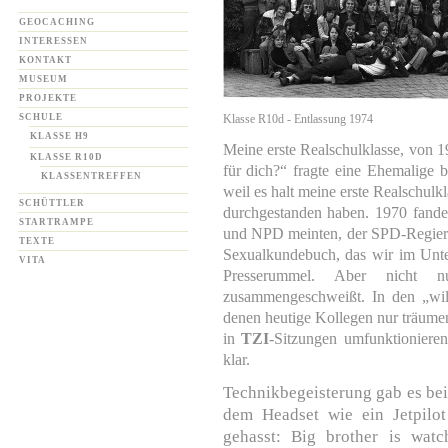
GEOCACHING
INTERESSEN
KONTAKT
MUSEUM
PROJEKTE
SCHULE
Klasse R10d - Entlassung 1974
KLASSE H9
Meine erste Realschulklasse, von 
KLASSE R10D
für dich?“ fragte eine Ehemalige b
KLASSENTREFFEN
weil es halt meine erste Realschul
SCHÜTTLER
durchgestanden haben. 1970 fand
STARTRAMPE
und NPD meinten, der SPD-Regieru
TEXTE
Sexualkundebuch, das wir im Unter
VITA
Presserummel. Aber nicht n
zusammengeschweißt. In den „wil
denen heutige Kollegen nur träumen
in
TZI
-Sitzungen umfunktioniere
klar.
Technikbegeisterung gab es bei
dem Headset wie ein Jetpilo
gehasst: Big brother is wat