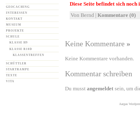
Diese Seite befindet sich noch
GEOCACHING
INTERESSEN
Von Bernd |
Kommentare (0)
KONTAKT
MUSEUM
PROJEKTE
SCHULE
Keine Kommentare
»
KLASSE H9
KLASSE R10D
KLASSENTREFFEN
Keine Kommentare vorhanden.
SCHÜTTLER
STARTRAMPE
Kommentar schreiben
TEXTE
VITA
Du musst
angemeldet
sein, um di
Aargau Wordpre